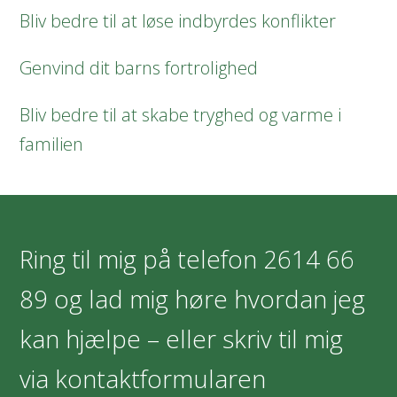
Bliv bedre til at løse indbyrdes konflikter
Genvind dit barns fortrolighed
Bliv bedre til at skabe tryghed og varme i
familien
Ring til mig på telefon
2614 66
89
og lad mig høre hvordan jeg
kan hjælpe – eller skriv til mig
via kontaktformularen