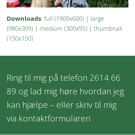
Downloads
:
full (1900x600)
|
large
(980x309)
|
medium (300x95)
|
thumbnail
(150x150)
Ring til mig på telefon
2614 66
89
og lad mig høre hvordan jeg
kan hjælpe – eller skriv til mig
via kontaktformularen