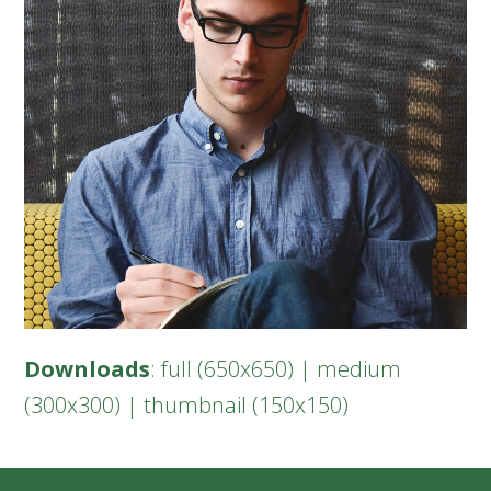
Downloads
:
full (650x650)
|
medium
(300x300)
|
thumbnail (150x150)